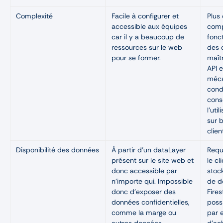
Complexité
Facile à configurer et
Plus 
accessible aux équipes
com
car il y a beaucoup de
fonct
ressources sur le web
des d
pour se former.
maît
API 
méca
cond
cons
l'uti
sur 
clien
Disponibilité des données
À partir d’un dataLayer
Requ
présent sur le site web et
le cl
donc accessible par
stoc
n'importe qui. Impossible
de 
donc d’exposer des
Fires
données confidentielles,
possi
comme la marge ou
par 
autres données
d'ac