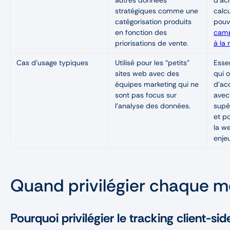
stratégiques comme une
calcu
catégorisation produits
pouv
en fonction des
camp
priorisations de vente.
à la
Cas d’usage typiques
Utilisé pour les “petits”
Essen
sites web avec des
qui o
équipes marketing qui ne
d'ac
sont pas focus sur
avec
l’analyse des données.
supé
et p
la w
enje
Quand privilégier chaque 
Pourquoi privilégier le tracking client-sid