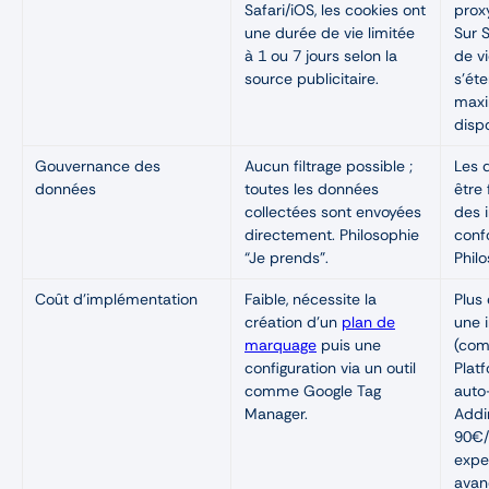
Safari/iOS, les cookies ont
prox
une durée de vie limitée
Sur S
à 1 ou 7 jours selon la
de v
source publicitaire.
s’ét
maxi
dispo
Gouvernance des
Aucun filtrage possible ;
Les 
données
toutes les données
être 
collectées sont envoyées
des 
directement. Philosophie
conf
“Je prends”.
Phil
Coût d’implémentation
Faible, nécessite la
Plus 
création d’un
plan de
une 
marquage
puis une
(com
configuration via un outil
Plat
comme Google Tag
aut
Manager.
Addin
90€/
expe
avan