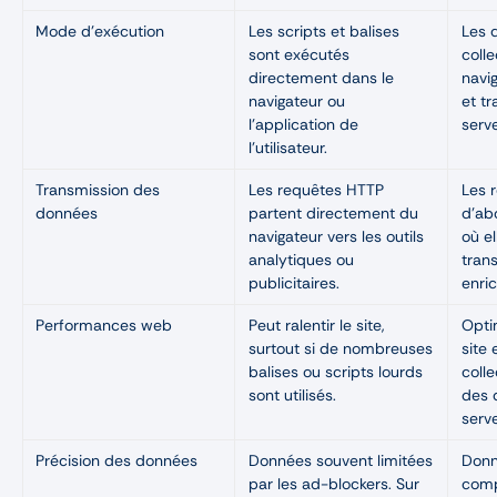
Mode d’exécution
Les scripts et balises
Les 
sont exécutés
coll
directement dans le
navig
navigateur ou
et t
l’application de
serv
l’utilisateur.
Transmission des
Les requêtes HTTP
Les 
données
partent directement du
d’ab
navigateur vers les outils
où e
analytiques ou
trans
publicitaires.
enric
Performances web
Peut ralentir le site,
Opti
surtout si de nombreuses
site
balises ou scripts lourds
colle
sont utilisés.
des 
serve
Précision des données
Données souvent limitées
Donn
par les ad-blockers. Sur
comp