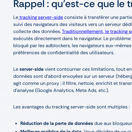
Rappel : qu’est-ce que le 
Le
tracking server-side
consiste à transférer une partie,
suivi des navigateurs des visiteurs vers un serveur déd
collecte des données.
Traditionnellement, le tracking se
exécutés directement dans le navigateur. Le problème
bloqué par les adblockers, les navigateurs eux-mêmes (S
préférences de confidentialité des utilisateurs.
Le
server-side
vient contourner ces limitations, tout e
données sont d’abord envoyées sur un serveur (hébergé
agit comme un proxy : il filtre, nettoie, enrichit et tr
d’analyse (Google Analytics, Meta Ads, etc.).
Les avantages du tracking server-side sont multiples :
Réduction de la perte de données
due aux bloqueurs
Meilleure maîtrise de la data
. Vous décidez de ce qu