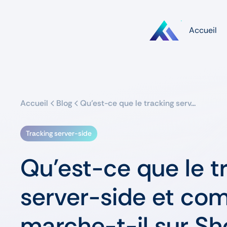
Accueil
Accueil
Blog
Qu’est-ce que le tracking serv...
Tracking server-side
Qu’est-ce que le t
server-side et c
marche-t-il sur Sh