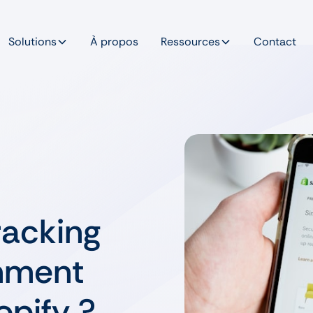
Solutions
À propos
Ressources
Contact
racking
omment
opify ?